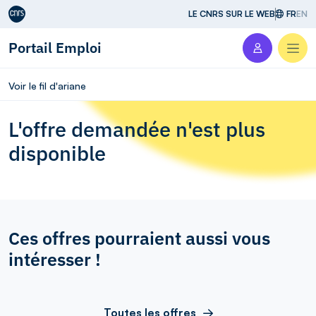
Aller au contenu
LE CNRS SUR LE WEB
FR
EN
Portail Emploi
Men
Voir le fil d'ariane
L'offre demandée n'est plus
disponible
Ces offres pourraient aussi vous
intéresser !
Toutes les offres