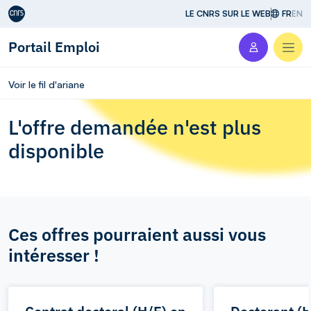
Aller au contenu
LE CNRS SUR LE WEB
FR
EN
Portail Emploi
Men
Voir le fil d'ariane
L'offre demandée n'est plus
disponible
Ces offres pourraient aussi vous
intéresser !