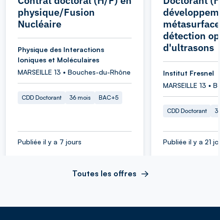
Contrat doctoral (H/F) en
Doctorant (H
physique/Fusion
développem
Nucléaire
métasurface
détection op
d'ultrasons
Physique des Interactions
Ioniques et Moléculaires
MARSEILLE 13 • Bouches-du-Rhône
Institut Fresnel
MARSEILLE 13 • 
CDD Doctorant
36 mois
BAC+5
CDD Doctorant
3
Publiée il y a 7 jours
Publiée il y a 21 j
Toutes les offres