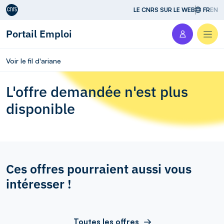
Aller au contenu
LE CNRS SUR LE WEB
FR
EN
Portail Emploi
Men
Voir le fil d'ariane
L'offre demandée n'est plus
disponible
Ces offres pourraient aussi vous
intéresser !
Toutes les offres