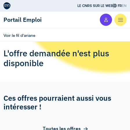
Aller au contenu
LE CNRS SUR LE WEB
FR
EN
Portail Emploi
Men
Voir le fil d'ariane
L'offre demandée n'est plus
disponible
Ces offres pourraient aussi vous
intéresser !
Toutes les offres