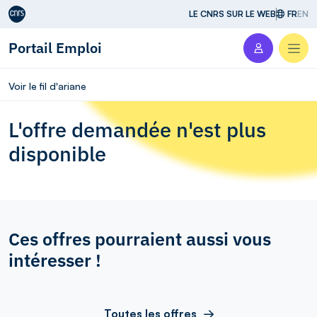
Aller au contenu
LE CNRS SUR LE WEB
FR
EN
Portail Emploi
Men
Voir le fil d'ariane
L'offre demandée n'est plus
disponible
Ces offres pourraient aussi vous
intéresser !
Toutes les offres