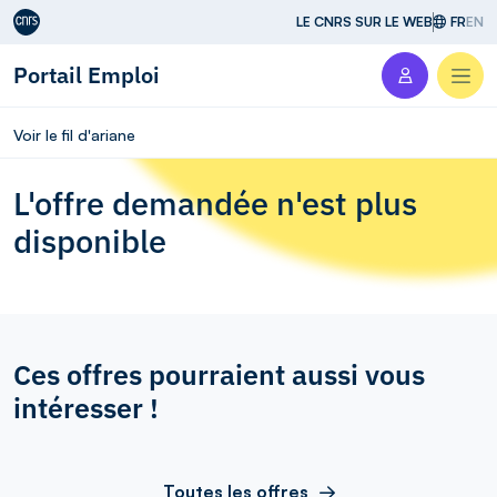
Aller au contenu
LE CNRS SUR LE WEB
FR
EN
Portail Emploi
Men
Voir le fil d'ariane
L'offre demandée n'est plus
disponible
Ces offres pourraient aussi vous
intéresser !
Toutes les offres