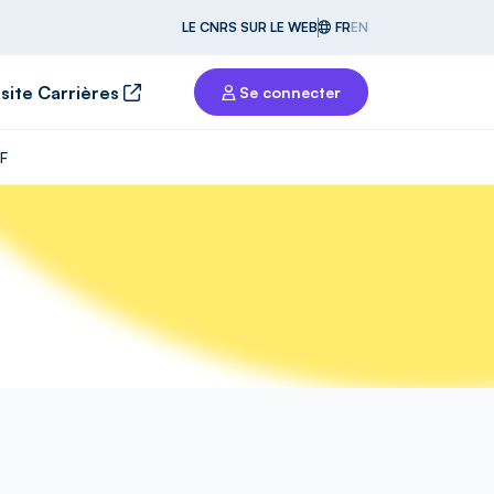
LE CNRS SUR LE WEB
FR
EN
 site Carrières
Se connecter
/F