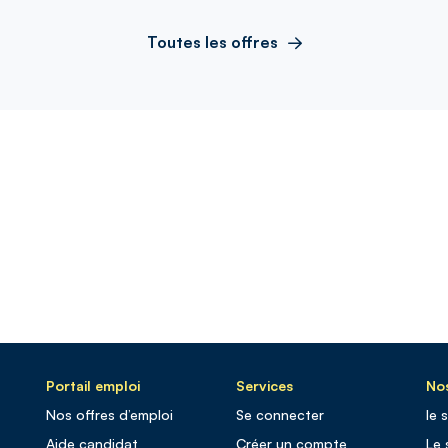
Toutes les offres
Portail emploi
Services
Nos
Nos offres d’emploi
Se connecter
le 
Aide candidat
Créer un compte
Le 