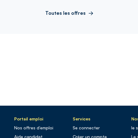
Toutes les offres
Portail emploi
Services
Nos
Nos offres d’emploi
Se connecter
le 
Aide candidat
Créer un compte
Le 