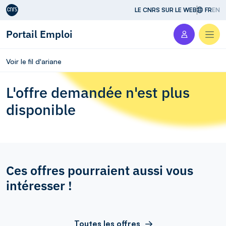
Aller au contenu
LE CNRS SUR LE WEB
FR
EN
Portail Emploi
Men
Voir le fil d'ariane
L'offre demandée n'est plus
disponible
Ces offres pourraient aussi vous
intéresser !
Toutes les offres