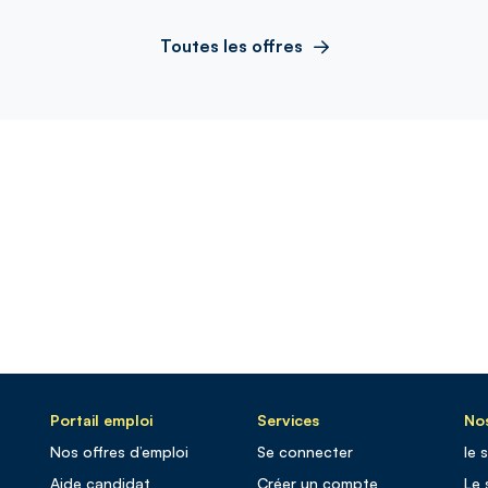
Toutes les offres
Portail emploi
Services
Nos
Nos offres d’emploi
Se connecter
le 
Aide candidat
Créer un compte
Le 