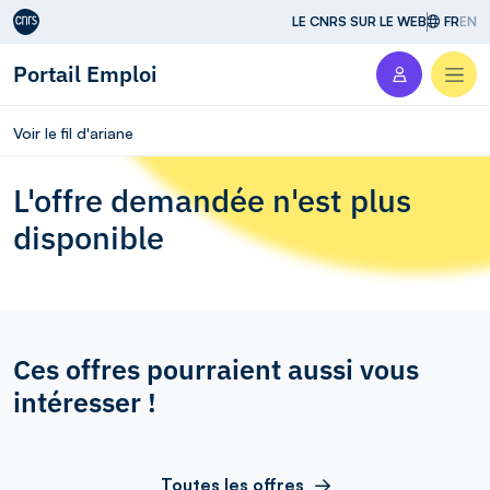
Aller au contenu
LE CNRS SUR LE WEB
FR
EN
Portail Emploi
Men
Voir le fil d'ariane
L'offre demandée n'est plus
disponible
Ces offres pourraient aussi vous
intéresser !
Toutes les offres