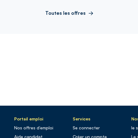
Toutes les offres
Portail emploi
Services
Nos
Nos offres d’emploi
Se connecter
le 
Aide candidat
Créer un compte
Le 