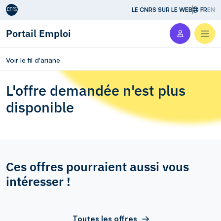
Aller au contenu
LE CNRS SUR LE WEB
FR
EN
Portail Emploi
Men
Voir le fil d'ariane
L'offre demandée n'est plus
disponible
Ces offres pourraient aussi vous
intéresser !
Toutes les offres