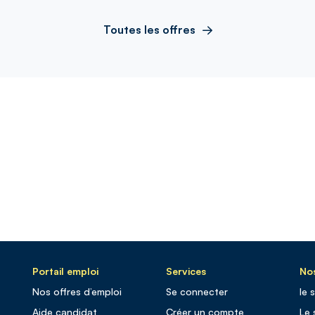
Toutes les offres
Portail emploi
Services
Nos
Nos offres d’emploi
Se connecter
le 
Aide candidat
Créer un compte
Le 