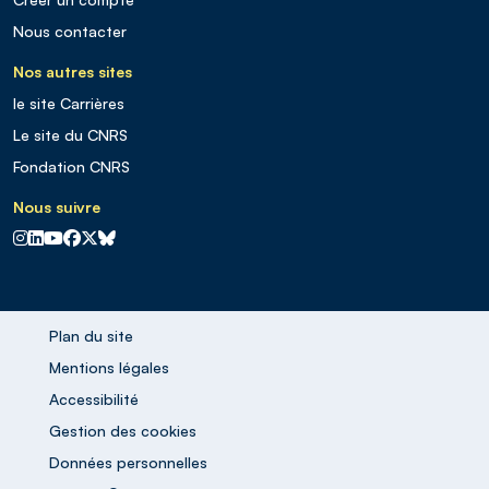
Nous contacter
Nos autres sites
le site Carrières
Le site du CNRS
Fondation CNRS
Nous suivre
CNRS sur Instagram
CNRS sur Linkedin
CNRS sur Youtube
CNRS sur Facebook
CNRS sur X
CNRS sur Blus sky
Plan du site
Mentions légales
Accessibilité
Gestion des cookies
Données personnelles