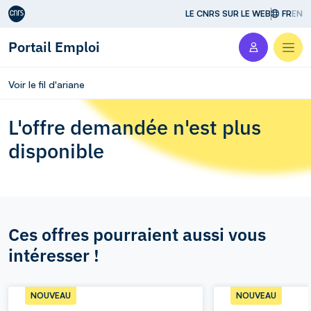
Aller au contenu
LE CNRS SUR LE WEB
FR
EN
Portail Emploi
Men
Voir le fil d'ariane
L'offre demandée n'est plus
disponible
Ces offres pourraient aussi vous
intéresser !
NOUVEAU
NOUVEAU