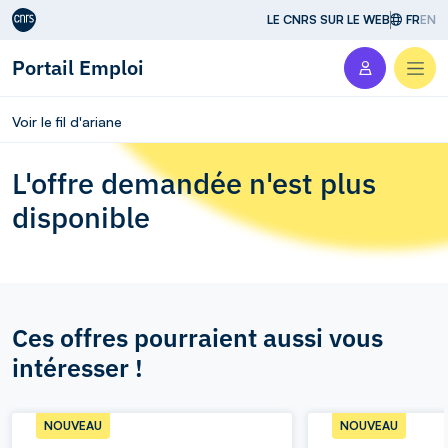
Aller au contenu
LE CNRS SUR LE WEB
FR
EN
Portail Emploi
Men
Voir le fil d'ariane
L'offre demandée n'est plus
disponible
Ces offres pourraient aussi vous
intéresser !
NOUVEAU
NOUVEAU