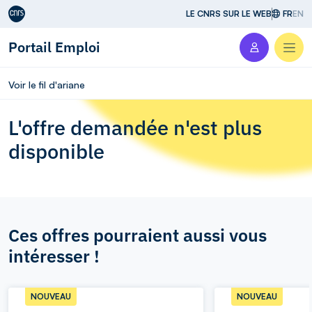
Aller au contenu
LE CNRS SUR LE WEB
FR
EN
Portail Emploi
Men
Voir le fil d'ariane
L'offre demandée n'est plus
disponible
Ces offres pourraient aussi vous
intéresser !
NOUVEAU
NOUVEAU