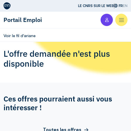
Aller au contenu
LE CNRS SUR LE WEB
FR
EN
Portail Emploi
Men
Voir le fil d'ariane
L'offre demandée n'est plus
disponible
Ces offres pourraient aussi vous
intéresser !
Toutes les offres