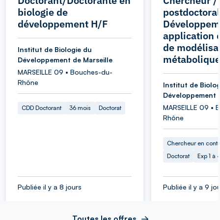
Doctorant/Doctorante en
Chercheur /
biologie de
postdoctoral
développement H/F
Développem
application
de modélisa
Institut de Biologie du
métabolique
Développement de Marseille
MARSEILLE 09 • Bouches-du-
Rhône
Institut de Biolo
Développement d
MARSEILLE 09 • 
CDD Doctorant
36 mois
Doctorat
Rhône
Chercheur en cont
Doctorat
Exp 1 à
Publiée il y a 8 jours
Publiée il y a 9 jo
Toutes les offres