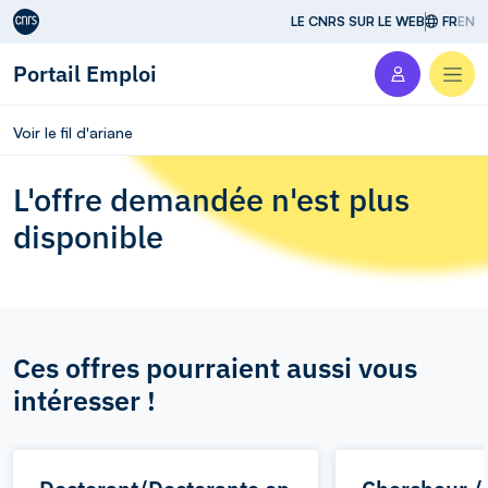
Aller au contenu
LE CNRS SUR LE WEB
FR
EN
Portail Emploi
Men
Voir le fil d'ariane
L'offre demandée n'est plus
disponible
Ces offres pourraient aussi vous
intéresser !