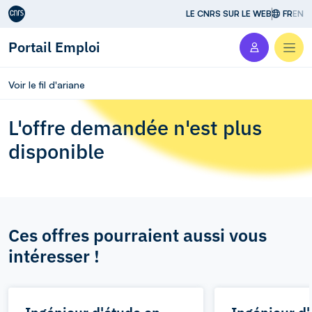
Aller au contenu
LE CNRS SUR LE WEB
FR
EN
Portail Emploi
Men
Voir le fil d'ariane
L'offre demandée n'est plus
disponible
Ces offres pourraient aussi vous
intéresser !