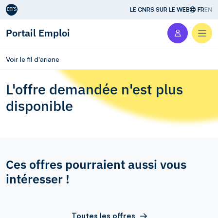
Aller au contenu
LE CNRS SUR LE WEB
FR
EN
Portail Emploi
Men
Voir le fil d'ariane
L'offre demandée n'est plus
disponible
Ces offres pourraient aussi vous
intéresser !
Toutes les offres