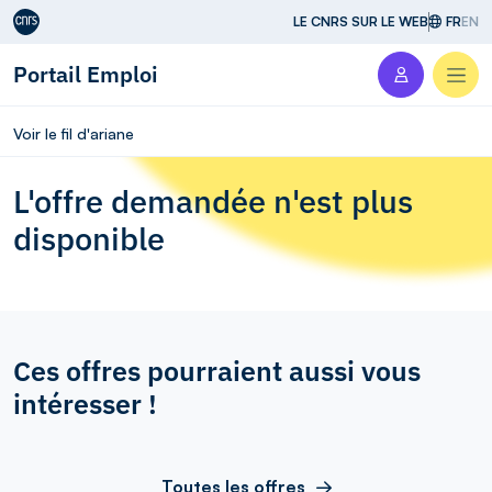
Aller au contenu
LE CNRS SUR LE WEB
FR
EN
Portail Emploi
Men
Voir le fil d'ariane
L'offre demandée n'est plus
disponible
Ces offres pourraient aussi vous
intéresser !
Toutes les offres