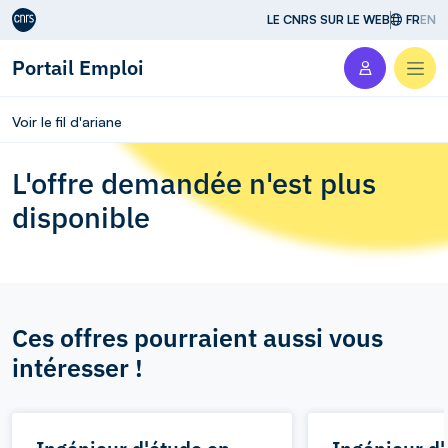
Aller au contenu
LE CNRS SUR LE WEB
FR
EN
Portail Emploi
Men
Voir le fil d'ariane
L'offre demandée n'est plus
disponible
Ces offres pourraient aussi vous
intéresser !