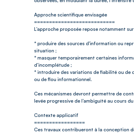
observées, en modulant la durée, l’intensité 
Approche scientifique envisagée
===========================
L’approche proposée repose notamment sur l
* produire des sources d'information ou rep
situation ;
* masquer temporairement certaines informat
d’incomplétude ;
* introduire des variations de fiabilité ou de
ou de flou informationnel.
Ces mécanismes devront permettre de contrôl
levée progressive de l’ambiguïté au cours du
Contexte applicatif
=================
Ces travaux contribueront à la conception d