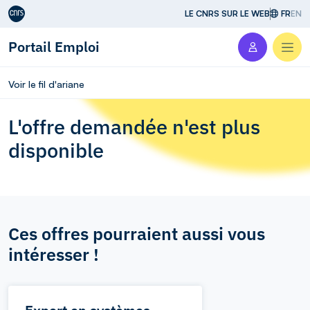
Aller au contenu
LE CNRS SUR LE WEB
FR
EN
Portail Emploi
Men
Voir le fil d'ariane
L'offre demandée n'est plus
disponible
Ces offres pourraient aussi vous
intéresser !