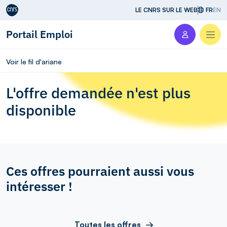
Aller au contenu
LE CNRS SUR LE WEB
FR
EN
Portail Emploi
Men
Voir le fil d'ariane
L'offre demandée n'est plus
disponible
Ces offres pourraient aussi vous
intéresser !
Toutes les offres