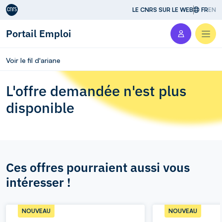
Aller au contenu
LE CNRS SUR LE WEB
FR
EN
Portail Emploi
Men
Voir le fil d'ariane
L'offre demandée n'est plus
disponible
Ces offres pourraient aussi vous
intéresser !
NOUVEAU
NOUVEAU