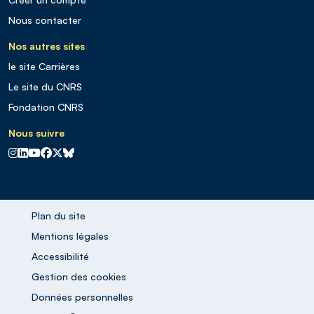
Nous contacter
Nos autres sites
le site Carrières
Le site du CNRS
Fondation CNRS
Nous suivre
CNRS sur Instagram
CNRS sur Linkedin
CNRS sur Youtube
CNRS sur Facebook
CNRS sur X
CNRS sur Blus sky
Plan du site
Mentions légales
Accessibilité
Gestion des cookies
Données personnelles