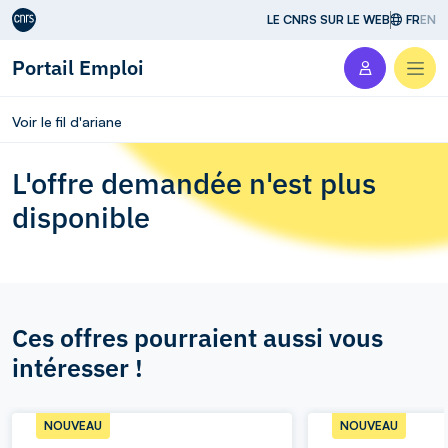
Aller au contenu
LE CNRS SUR LE WEB
FR
EN
Portail Emploi
Men
Voir le fil d'ariane
L'offre demandée n'est plus
disponible
Ces offres pourraient aussi vous
intéresser !
NOUVEAU
NOUVEAU