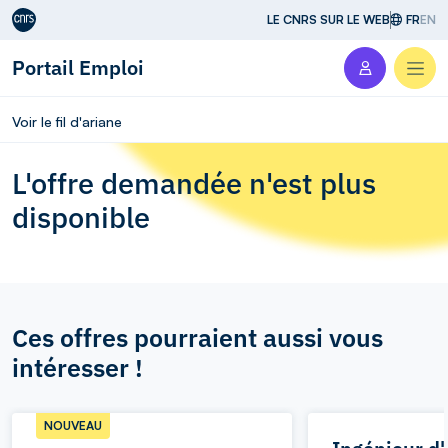
Aller au contenu
LE CNRS SUR LE WEB
FR
EN
Portail Emploi
Men
Voir le fil d'ariane
L'offre demandée n'est plus
disponible
Ces offres pourraient aussi vous
intéresser !
NOUVEAU