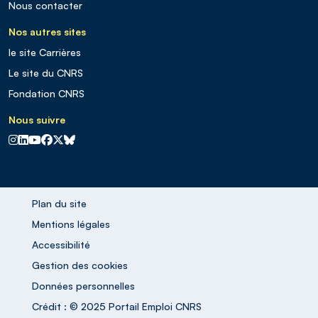
Nous contacter
Nos autres sites
le site Carrières
Le site du CNRS
Fondation CNRS
Nous suivre
CNRS sur Instagram
CNRS sur Linkedin
CNRS sur Youtube
CNRS sur Facebook
CNRS sur X
CNRS sur Blus sky
Plan du site
Mentions légales
Accessibilité
Gestion des cookies
Données personnelles
Crédit : © 2025 Portail Emploi CNRS