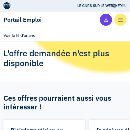
Aller au contenu
LE CNRS SUR LE WEB
FR
EN
Portail Emploi
Men
Voir le fil d'ariane
L'offre demandée n'est plus
disponible
Ces offres pourraient aussi vous
intéresser !