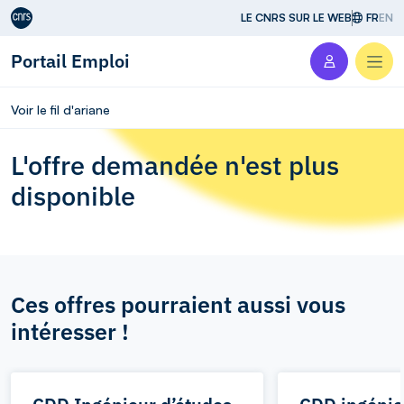
Aller au contenu
LE CNRS SUR LE WEB
FR
EN
Portail Emploi
Men
Voir le fil d'ariane
L'offre demandée n'est plus
disponible
Ces offres pourraient aussi vous
intéresser !