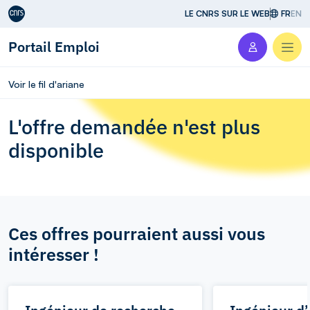
Aller au contenu
LE CNRS SUR LE WEB
FR
EN
Portail Emploi
Men
Voir le fil d'ariane
L'offre demandée n'est plus
disponible
Ces offres pourraient aussi vous
intéresser !