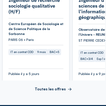
Ingénieur de recherche
Ingénieur d’
sociologie qualitative
sciences de
(H/F)
l’informatio
géographiqu
Centre Européen de Sociologie et
de Science Politique de la
Observatoire des
Sorbonne
l'Univers - REUN
PARIS 06 • Paris
ST PIERRE CEDEX
IT en contrat CDD
9 mois
BAC+5
IT en contrat CDD
BAC+3/4
Exp 1 
Publiée il y a 5 jours
Publiée il y a 9 jo
Toutes les offres