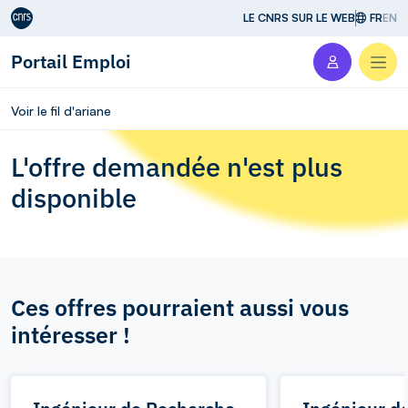
Aller au contenu
LE CNRS SUR LE WEB
FR
EN
Portail Emploi
Men
Voir le fil d'ariane
L'offre demandée n'est plus
disponible
Ces offres pourraient aussi vous
intéresser !