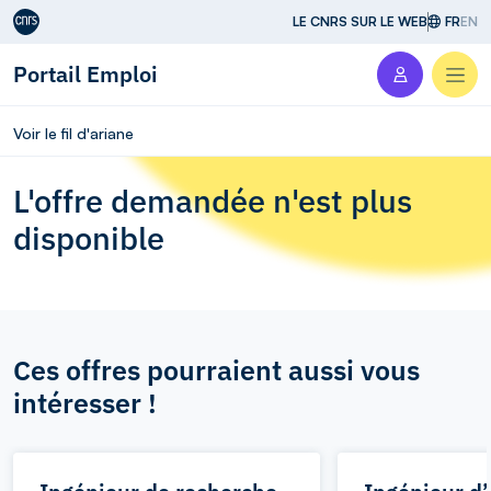
Aller au contenu
LE CNRS SUR LE WEB
FR
EN
Portail Emploi
Men
Voir le fil d'ariane
L'offre demandée n'est plus
disponible
Ces offres pourraient aussi vous
intéresser !