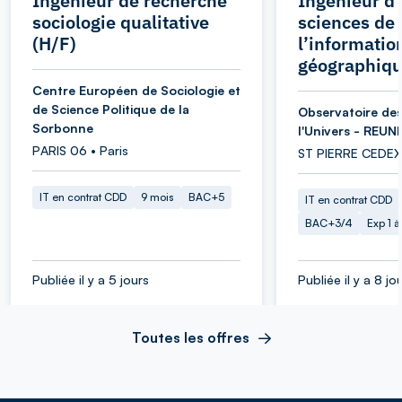
Ingénieur de recherche
Ingénieur d’
sociologie qualitative
sciences de
(H/F)
l’informatio
géographiqu
Centre Européen de Sociologie et
de Science Politique de la
Observatoire des
Sorbonne
l'Univers - REUN
PARIS 06 • Paris
ST PIERRE CEDEX
IT en contrat CDD
9 mois
BAC+5
IT en contrat CDD
BAC+3/4
Exp 1 
Publiée il y a 5 jours
Publiée il y a 8 jo
Toutes les offres