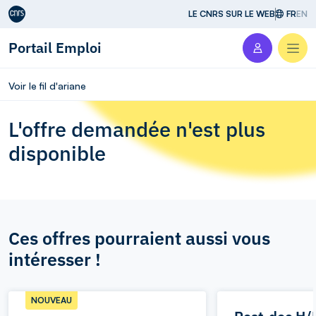
Aller au contenu
LE CNRS SUR LE WEB
FR
EN
Portail Emploi
Men
Voir le fil d'ariane
L'offre demandée n'est plus
disponible
Ces offres pourraient aussi vous
intéresser !
NOUVEAU