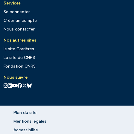
Services
Se connecter
Créer un compte
Nous contacter
Nos autres sites
le site Carrières
Le site du CNRS
Fondation CNRS
Nous suivre
CNRS sur Instagram
CNRS sur Linkedin
CNRS sur Youtube
CNRS sur Facebook
CNRS sur X
CNRS sur Blus sky
Plan du site
Mentions légales
Accessibilité