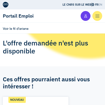
Aller au contenu
LE CNRS SUR LE WEB
FR
EN
Portail Emploi
Men
Voir le fil d'ariane
L'offre demandée n'est plus
disponible
Ces offres pourraient aussi vous
intéresser !
NOUVEAU