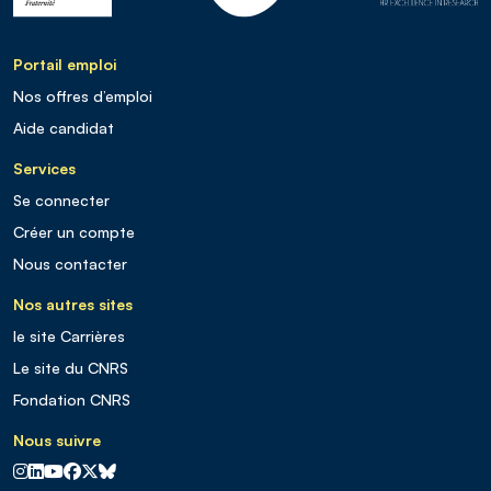
Portail emploi
Nos offres d’emploi
Aide candidat
Services
Se connecter
Créer un compte
Nous contacter
Nos autres sites
le site Carrières
Le site du CNRS
Fondation CNRS
Nous suivre
CNRS sur Instagram
CNRS sur Linkedin
CNRS sur Youtube
CNRS sur Facebook
CNRS sur X
CNRS sur Blus sky