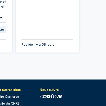
e et
 et
ie
orat
Publiée il y a 58 jours
 autres sites
Nous suivre
CNRS sur Instagram
CNRS sur Linkedin
CNRS sur Youtube
CNRS sur Facebook
CNRS sur X
CNRS sur Blus sky
site Carrières
site du CNRS