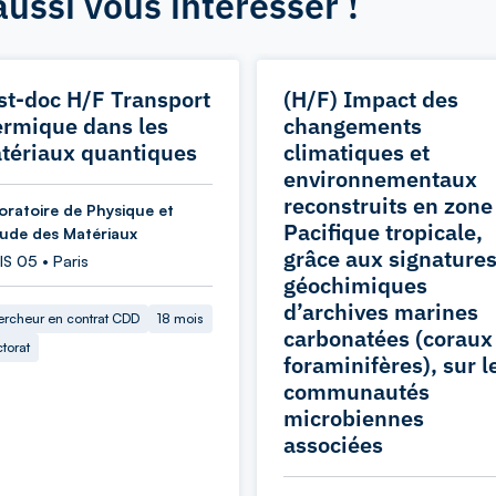
aussi vous intéresser !
st-doc H/F Transport
(H/F) Impact des
ermique dans les
changements
tériaux quantiques
climatiques et
environnementaux
reconstruits en zone
oratoire de Physique et
Pacifique tropicale,
tude des Matériaux
grâce aux signature
S 05 • Paris
géochimiques
d’archives marines
rcheur en contrat CDD
18 mois
carbonatées (coraux
torat
foraminifères), sur l
communautés
microbiennes
associées