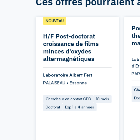
Ces offres pourraient 
NOUVEAU
Po
th
H/F Post-doctorat
ma
croissance de films
minces d'oxydes
altermagnétiques
Lab
d'E
PARI
Laboratoire Albert Fert
PALAISEAU • Essonne
Che
Doc
Chercheur en contrat CDD
18 mois
Doctorat
Exp 1 à 4 années