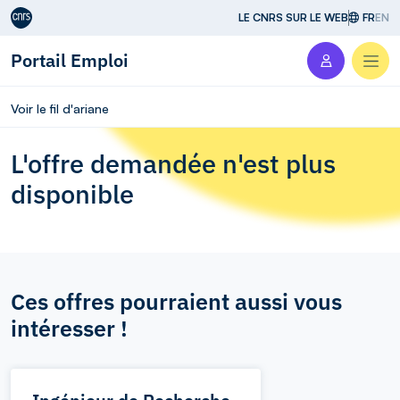
Aller au contenu
LE CNRS SUR LE WEB
FR
EN
Portail Emploi
Men
Voir le fil d'ariane
L'offre demandée n'est plus
disponible
Ces offres pourraient aussi vous
intéresser !