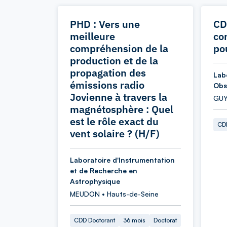
PHD : Vers une
CD
meilleure
co
compréhension de la
pou
production et de la
propagation des
Lab
émissions radio
Obs
Jovienne à travers la
GUY
magnétosphère : Quel
est le rôle exact du
CDD
vent solaire ? (H/F)
Laboratoire d'Instrumentation
et de Recherche en
Astrophysique
MEUDON • Hauts-de-Seine
CDD Doctorant
36 mois
Doctorat