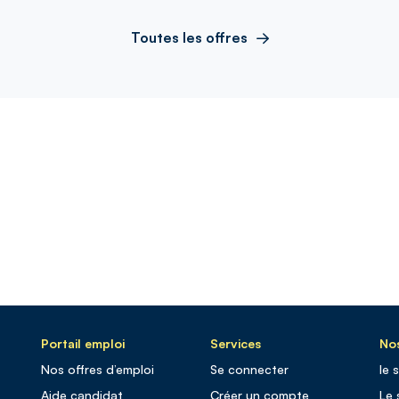
Toutes les offres
Portail emploi
Services
Nos
Nos offres d’emploi
Se connecter
le 
Aide candidat
Créer un compte
Le 