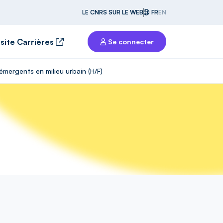
LE CNRS SUR LE WEB
FR
EN
 site Carrières
Se connecter
mergents en milieu urbain (H/F)