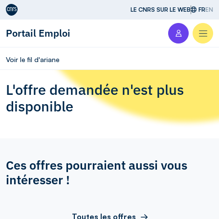
Aller au contenu
LE CNRS SUR LE WEB
FR
EN
Portail Emploi
Men
Voir le fil d'ariane
L'offre demandée n'est plus
disponible
Ces offres pourraient aussi vous
intéresser !
Toutes les offres