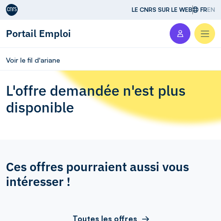
Aller au contenu
LE CNRS SUR LE WEB
FR
EN
Portail Emploi
Men
Voir le fil d'ariane
L'offre demandée n'est plus
disponible
Ces offres pourraient aussi vous
intéresser !
Toutes les offres