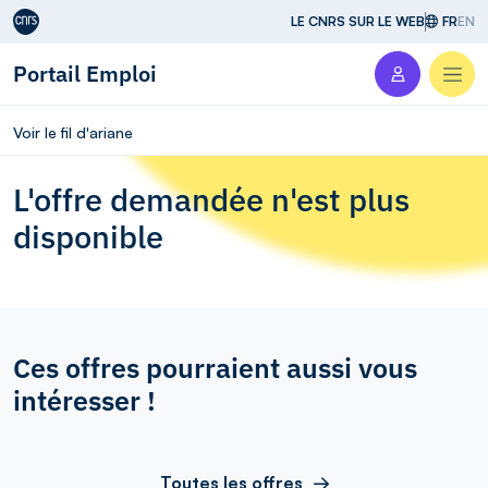
Aller au contenu
LE CNRS SUR LE WEB
FR
EN
Portail Emploi
Men
Voir le fil d'ariane
L'offre demandée n'est plus
disponible
Ces offres pourraient aussi vous
intéresser !
Toutes les offres