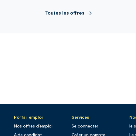
Toutes les offres
Portail emploi
Services
Nos
Nos offres d’emploi
Se connecter
le 
Aide candidat
Créer un compte
Le 