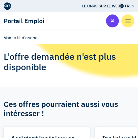
Aller au contenu
LE CNRS SUR LE WEB
FR
EN
Portail Emploi
Men
Voir le fil d'ariane
L'offre demandée n'est plus
disponible
Ces offres pourraient aussi vous
intéresser !