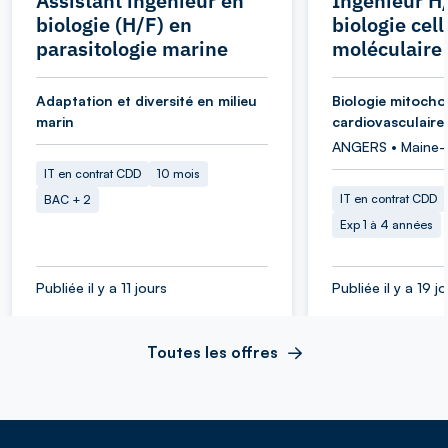
Assistant ingénieur en
Ingénieur H
biologie (H/F) en
biologie cell
parasitologie marine
moléculaire
Adaptation et diversité en milieu
Biologie mitocho
marin
cardiovasculaire
ANGERS • Maine-e
IT en contrat CDD
10 mois
IT en contrat CDD
BAC + 2
Exp 1 à 4 années
Publiée il y a 11 jours
Publiée il y a 19 j
Toutes les offres