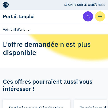
Aller au contenu
LE CNRS SUR LE WEB
FR
EN
Portail Emploi
Men
Voir le fil d'ariane
L'offre demandée n'est plus
disponible
Ces offres pourraient aussi vous
intéresser !