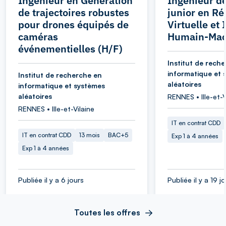
Ingénieur en Génération
Ingénieur d
de trajectoires robustes
junior en Ré
pour drones équipés de
Virtuelle et 
caméras
Humain-Mac
événementielles (H/F)
Institut de rech
informatique et 
Institut de recherche en
aléatoires
informatique et systèmes
aléatoires
RENNES • Ille-et-V
RENNES • Ille-et-Vilaine
IT en contrat CDD
IT en contrat CDD
13 mois
BAC+5
Exp 1 à 4 années
Exp 1 à 4 années
Publiée il y a 6 jours
Publiée il y a 19 j
Toutes les offres