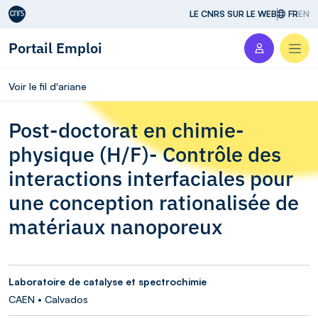
Aller au contenu
LE CNRS SUR LE WEB
FR
EN
Portail Emploi
Men
Voir le fil d'ariane
Post-doctorat en chimie-
physique (H/F)- Contrôle des
interactions interfaciales pour
une conception rationalisée de
matériaux nanoporeux
Laboratoire de catalyse et spectrochimie
CAEN • Calvados