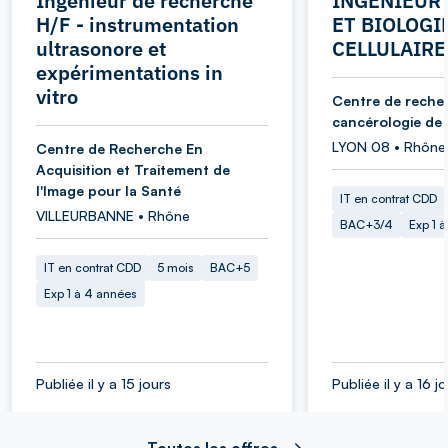
Ingénieur de recherche
INGENIEUR 
H/F - instrumentation
ET BIOLOGI
ultrasonore et
CELLULAIRE
expérimentations in
vitro
Centre de reche
cancérologie de
LYON 08 • Rhône
Centre de Recherche En
Acquisition et Traitement de
l'Image pour la Santé
IT en contrat CDD
VILLEURBANNE • Rhône
BAC+3/4
Exp 1 
IT en contrat CDD
5 mois
BAC+5
Exp 1 à 4 années
Publiée il y a 15 jours
Publiée il y a 16 j
Toutes les offres