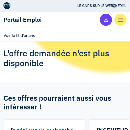
Aller au contenu
LE CNRS SUR LE WEB
FR
EN
Portail Emploi
Men
Voir le fil d'ariane
L'offre demandée n'est plus
disponible
Ces offres pourraient aussi vous
intéresser !