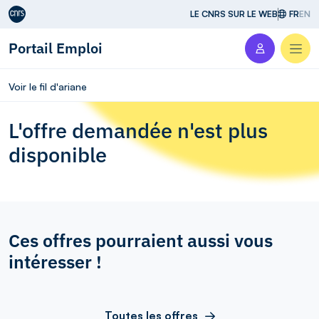
Aller au contenu
LE CNRS SUR LE WEB
FR
EN
Portail Emploi
Men
Voir le fil d'ariane
L'offre demandée n'est plus
disponible
Ces offres pourraient aussi vous
intéresser !
Toutes les offres