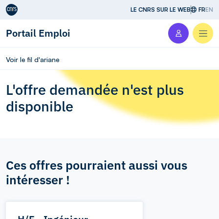
Aller au contenu
LE CNRS SUR LE WEB
FR
EN
Portail Emploi
Men
Voir le fil d'ariane
L'offre demandée n'est plus
disponible
Ces offres pourraient aussi vous
intéresser !